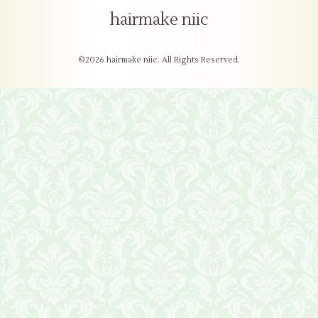
hairmake niic
©2026
hairmake niic
. All Rights Reserved.