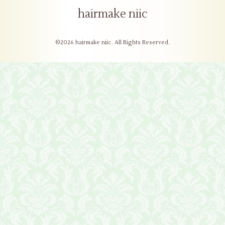
hairmake niic
©2026
hairmake niic
. All Rights Reserved.